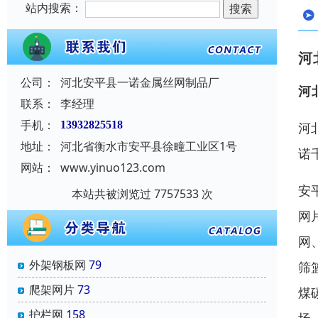
站内搜索：
河
公司：
河北安平县一诺金属丝网制品厂
河
联系：
李经理
手机：
13932825518
河
地址：
河北省衡水市安平县徐疃工业区1号
诺
网站：
www.yinuo123.com
安
本站共被浏览过 7757533 次
网
网
外架钢板网
79
筛
爬架网片
73
煤
护栏网
158