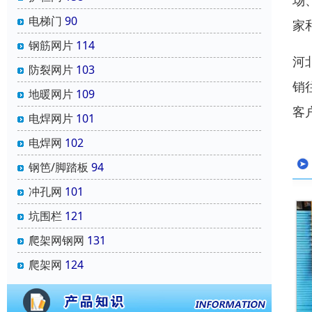
场
电梯门
90
家
钢筋网片
114
河
防裂网片
103
销
地暖网片
109
客
电焊网片
101
电焊网
102
钢笆/脚踏板
94
冲孔网
101
坑围栏
121
爬架网钢网
131
爬架网
124