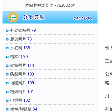
本站共被浏览过 7763032 次
外架钢板网
79
爬架网片
73
价
护栏网
158
电梯门
90
主
钢筋网片
114
公
防裂网片
103
略
地暖网片
109
电焊网片
101
河
电焊网
102
我
钢笆/脚踏板
94