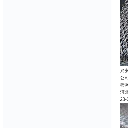
兴
公
筛
河
23-