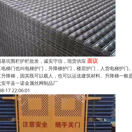
面议
同基坑围栏护栏批发，诚实守信，现货供应
工电梯门也叫电梯护门，升降梯护门，楼层护门，人货电梯护门。
直升降梯，因其既可以载人，也可以运送建筑材料。升降梯一般
北安平县一诺金属丝网制品厂
08-17 22:06:01