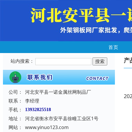
首页
产
站内搜索：
公司：
河北安平县一诺金属丝网制品厂
20
联系：
李经理
手机：
13932825518
地址：
河北省衡水市安平县徐疃工业区1号
网站：
www.yinuo123.com