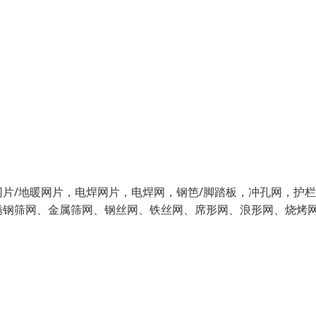
片/地暖网片，电焊网片，电焊网，钢笆/脚踏板，冲孔网，护
锈钢筛网、金属筛网、钢丝网、铁丝网、席形网、浪形网、烧烤