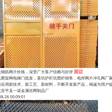
面议
北钢筋网片价格，深受广大客户信赖与好评
北爬架网电梯门批发，基坑护栏坑围栏销售，电焊网片冲孔网厂家
极应用新技术、新工艺、新材料，不断开发新产品，竭诚为用户
北安平县一诺金属丝网制品厂
08-26 00:09:01