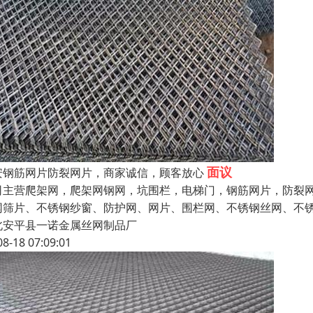
面议
安钢筋网片防裂网片，商家诚信，顾客放心
司主营爬架网，爬架网钢网，坑围栏，电梯门，钢筋网片，防裂网
网筛片、不锈钢纱窗、防护网、网片、围栏网、不锈钢丝网、不
北安平县一诺金属丝网制品厂
08-18 07:09:01