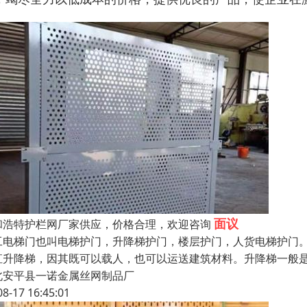
面议
和浩特护栏网厂家供应，价格合理，欢迎咨询
工电梯门也叫电梯护门，升降梯护门，楼层护门，人货电梯护门。
直升降梯，因其既可以载人，也可以运送建筑材料。升降梯一般
北安平县一诺金属丝网制品厂
08-17 16:45:01