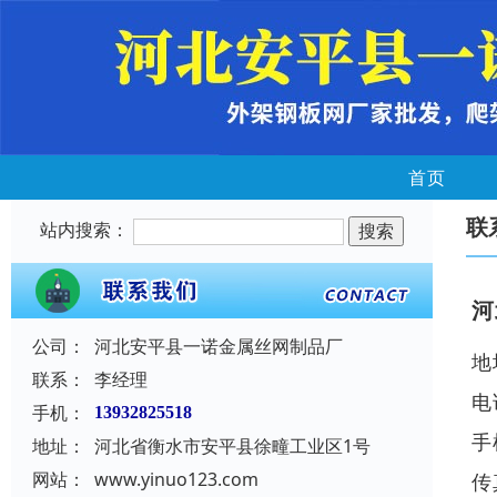
首页
联
站内搜索：
河
公司：
河北安平县一诺金属丝网制品厂
地
联系：
李经理
电
手机：
13932825518
手
地址：
河北省衡水市安平县徐疃工业区1号
网站：
www.yinuo123.com
传