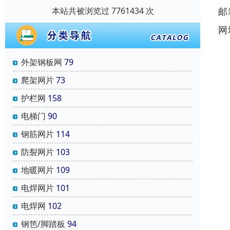
邮
本站共被浏览过 7761434 次
网
外架钢板网
79
爬架网片
73
护栏网
158
电梯门
90
钢筋网片
114
防裂网片
103
地暖网片
109
电焊网片
101
电焊网
102
钢笆/脚踏板
94