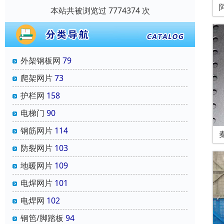
本站共被浏览过 7774374 次
外架钢板网
79
爬架网片
73
护栏网
158
电梯门
90
钢筋网片
114
防裂网片
103
地暖网片
109
电焊网片
101
电焊网
102
钢笆/脚踏板
94