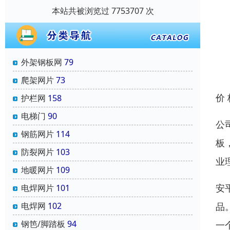
本站共被浏览过 7753707 次
外架钢板网
79
爬架网片
73
价
护栏网
158
电梯门
90
公
钢筋网片
114
板
防裂网片
103
业
地暖网片
109
安
电焊网片
101
品
电焊网
102
钢笆/脚踏板
94
一