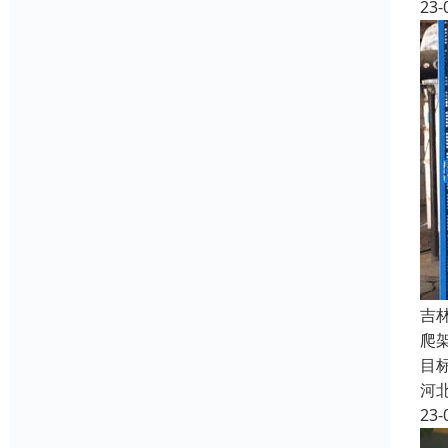
23-
吉
爬
目
河
23-