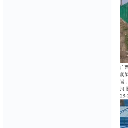
广
爬
旨
河
23-