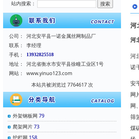
站内搜索：
河
公司：
河北安平县一诺金属丝网制品厂
河
联系：
李经理
手机：
13932825518
河
地址：
河北省衡水市安平县徐疃工业区1号
诺
网站：
www.yinuo123.com
安
本站共被浏览过 7764617 次
网
网
外架钢板网
79
筛
爬架网片
73
煤
护栏网
158