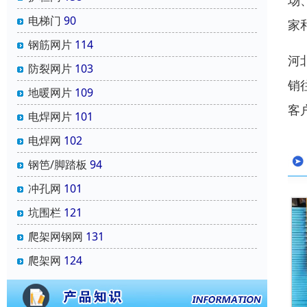
场
电梯门
90
家
钢筋网片
114
河
防裂网片
103
销
地暖网片
109
客
电焊网片
101
电焊网
102
钢笆/脚踏板
94
冲孔网
101
坑围栏
121
爬架网钢网
131
爬架网
124