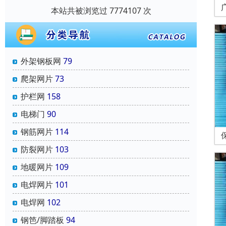
本站共被浏览过 7774107 次
外架钢板网
79
爬架网片
73
护栏网
158
电梯门
90
钢筋网片
114
防裂网片
103
地暖网片
109
电焊网片
101
电焊网
102
钢笆/脚踏板
94