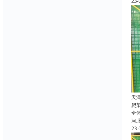
23-
天
爬
全
河
23-