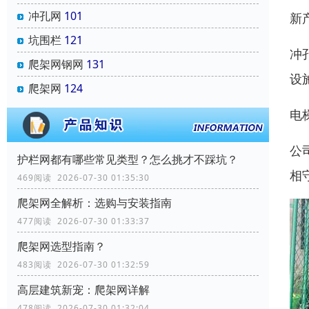
冲孔网
101
新
坑围栏
121
冲
爬架网钢网
131
设
爬架网
124
电
公
‌护栏网‌都有哪些常见类型？怎么挑才不踩坑？
相
469阅读 2026-07-30 01:35:30
爬架网全解析：选购与安装指南
477阅读 2026-07-30 01:33:37
爬架网选型指南？
483阅读 2026-07-30 01:32:59
高层建筑新宠：爬架网详解
478阅读 2026-07-30 01:32:04