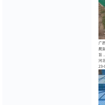
广
爬
旨
河
23-