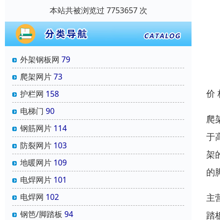
本站共被浏览过 7753657 次
外架钢板网
79
爬架网片
73
价
护栏网
158
电梯门
90
爬
钢筋网片
114
于
防裂网片
103
架
地暖网片
109
的
电焊网片
101
主
电焊网
102
钢笆/脚踏板
94
踏