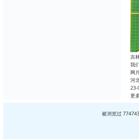
吉
我
网
河
23-
更
被浏览过 7747