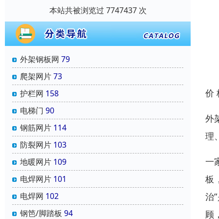
本站共被浏览过 7747437 次
外架钢板网
79
爬架网片
73
价
护栏网
158
电梯门
90
外
钢筋网片
114
理
防裂网片
103
一
地暖网片
109
板
电焊网片
101
治
电焊网
102
钢笆/脚踏板
94
顾