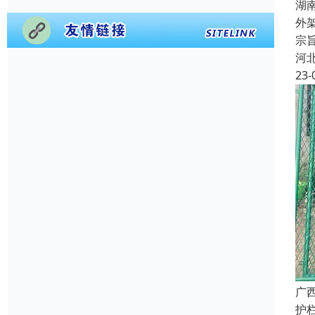
湖
外
宗
河
23-
广
护