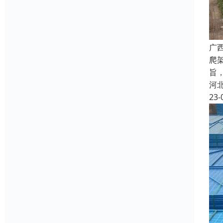
广
爬
旨
河
23-