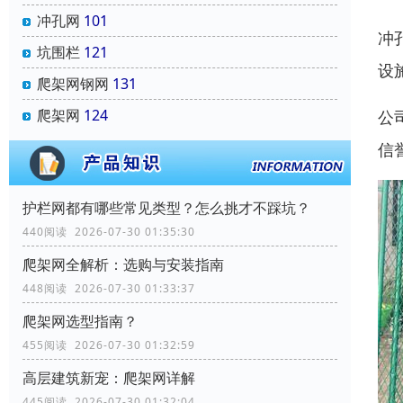
冲孔网
101
冲
坑围栏
121
设
爬架网钢网
131
爬架网
124
公
信
‌护栏网‌都有哪些常见类型？怎么挑才不踩坑？
440阅读 2026-07-30 01:35:30
爬架网全解析：选购与安装指南
448阅读 2026-07-30 01:33:37
爬架网选型指南？
455阅读 2026-07-30 01:32:59
高层建筑新宠：爬架网详解
445阅读 2026-07-30 01:32:04