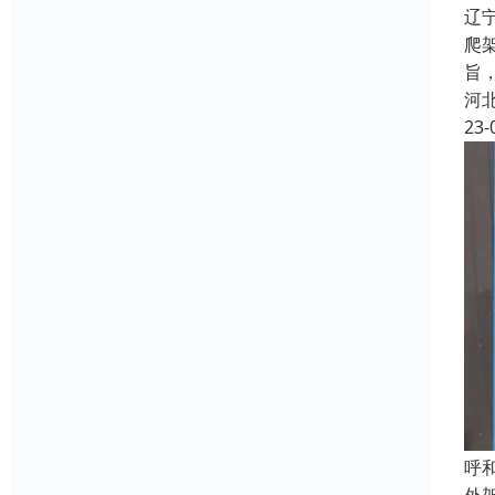
辽
爬
旨
河
23-
呼