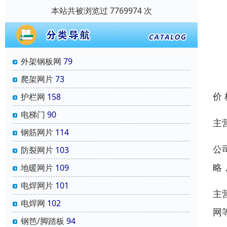
本站共被浏览过 7769974 次
外架钢板网
79
爬架网片
73
价
护栏网
158
电梯门
90
主
钢筋网片
114
公
防裂网片
103
略
地暖网片
109
电焊网片
101
主
电焊网
102
网
钢笆/脚踏板
94