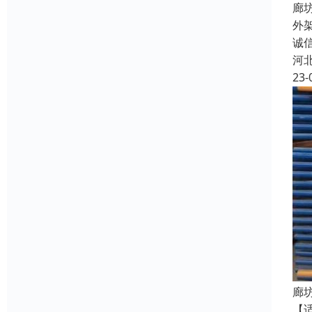
廊
外
诚
河
23-
廊
【