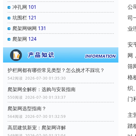
公
冲孔网
101
司
坑围栏
121
业
爬架网钢网
131
爬架网
124
安
网
筛
‌护栏网‌都有哪些常见类型？怎么挑才不踩坑？
格
542阅读 2026-07-30 01:35:30
织
爬架网全解析：选购与安装指南
550阅读 2026-07-30 01:33:37
门
爬架网选型指南？
主
564阅读 2026-07-30 01:32:59
踏
高层建筑新宠：爬架网详解
549阅读 2026-07-30 01:32:04