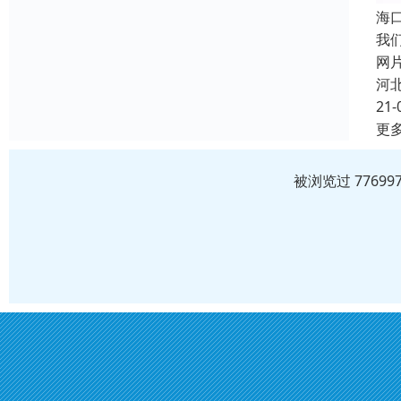
海
我
网
河
21-
更
被浏览过 7769