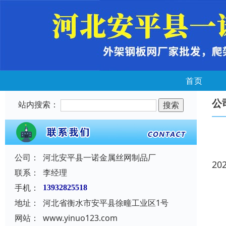
首页
公
站内搜索：
公司：
河北安平县一诺金属丝网制品厂
20
联系：
李经理
手机：
13932825518
地址：
河北省衡水市安平县徐疃工业区1号
网站：
www.yinuo123.com