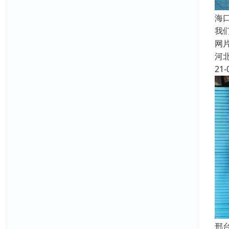
海
我
网
河
21-
邢