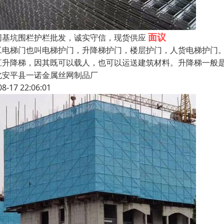
面议
同基坑围栏护栏批发，诚实守信，现货供应
工电梯门也叫电梯护门，升降梯护门，楼层护门，人货电梯护门。
直升降梯，因其既可以载人，也可以运送建筑材料。升降梯一般
北安平县一诺金属丝网制品厂
08-17 22:06:01