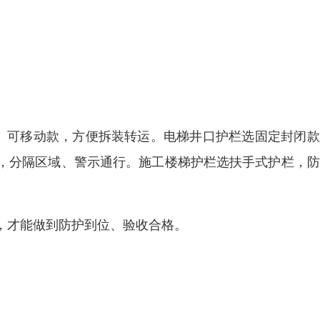
板、可移动
款，方便拆装转运。电梯井口护栏选
固定封闭款
，分隔区域、警示通行。施工楼梯护栏选
扶手式护栏
，防
，才能做到防护到位、验收合格。