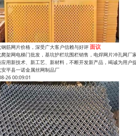
面议
北钢筋网片价格，深受广大客户信赖与好评
北爬架网电梯门批发，基坑护栏坑围栏销售，电焊网片冲孔网厂家
极应用新技术、新工艺、新材料，不断开发新产品，竭诚为用户
北安平县一诺金属丝网制品厂
08-26 00:09:01