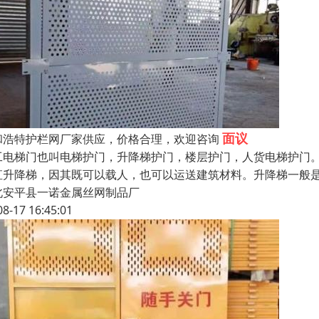
面议
和浩特护栏网厂家供应，价格合理，欢迎咨询
工电梯门也叫电梯护门，升降梯护门，楼层护门，人货电梯护门。
直升降梯，因其既可以载人，也可以运送建筑材料。升降梯一般
北安平县一诺金属丝网制品厂
08-17 16:45:01