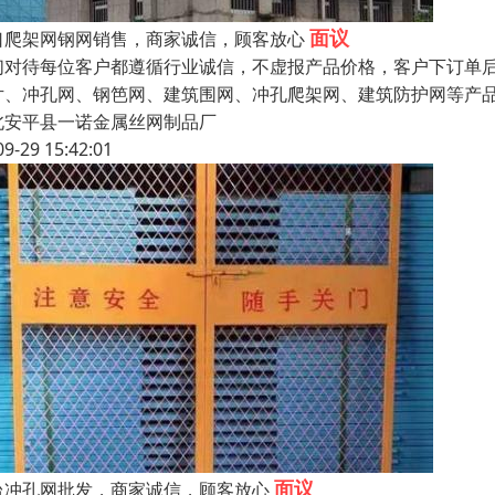
面议
口爬架网钢网销售，商家诚信，顾客放心
们对待每位客户都遵循行业诚信，不虚报产品价格，客户下订单后
片、冲孔网、钢笆网、建筑围网、冲孔爬架网、建筑防护网等产
北安平县一诺金属丝网制品厂
09-29 15:42:01
面议
台冲孔网批发，商家诚信，顾客放心