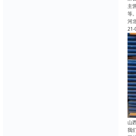
主
等
河
21-
山
我