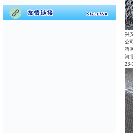
兴
公
筛
河
23-