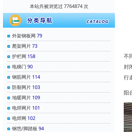
本站共被浏览过 7764874 次
外架钢板网
79
爬架网片
73
不
护栏网
158
封
电梯门
90
行
钢筋网片
114
防裂网片
103
阳
地暖网片
109
电焊网片
101
电焊网
102
钢笆/脚踏板
94