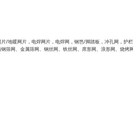
片/地暖网片，电焊网片，电焊网，钢笆/脚踏板，冲孔网，护
锈钢筛网、金属筛网、钢丝网、铁丝网、席形网、浪形网、烧烤