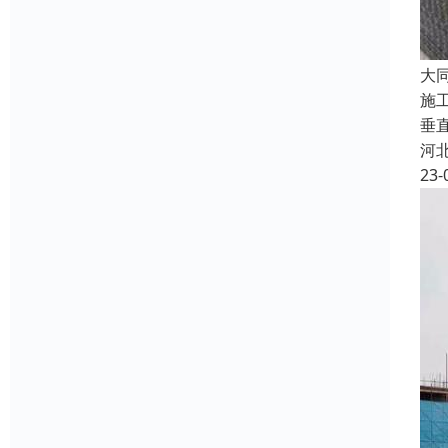
大
施
垂
河
23-