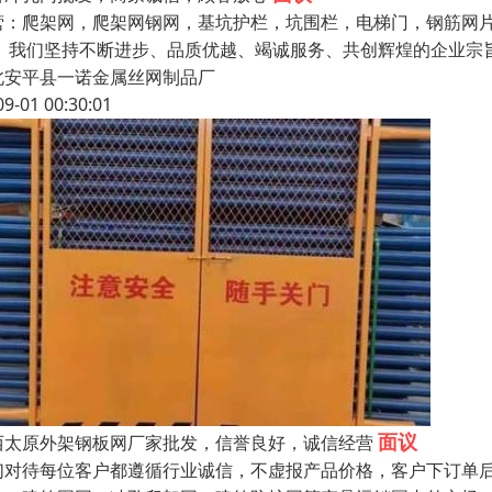
营：爬架网，爬架网钢网，基坑护栏，坑围栏，电梯门，钢筋网片
。 我们坚持不断进步、品质优越、竭诚服务、共创辉煌的企业宗
北安平县一诺金属丝网制品厂
09-01 00:30:01
面议
西太原外架钢板网厂家批发，信誉良好，诚信经营
们对待每位客户都遵循行业诚信，不虚报产品价格，客户下订单后