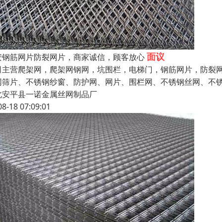
面议
安钢筋网片防裂网片，商家诚信，顾客放心
司主营爬架网，爬架网钢网，坑围栏，电梯门，钢筋网片，防裂网
网筛片、不锈钢纱窗、防护网、网片、围栏网、不锈钢丝网、不
北安平县一诺金属丝网制品厂
08-18 07:09:01