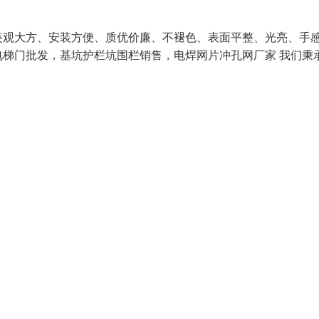
美观大方、安装方便、质优价廉、不褪色、表面平整、光亮、手
梯门批发，基坑护栏坑围栏销售，电焊网片冲孔网厂家 我们秉承