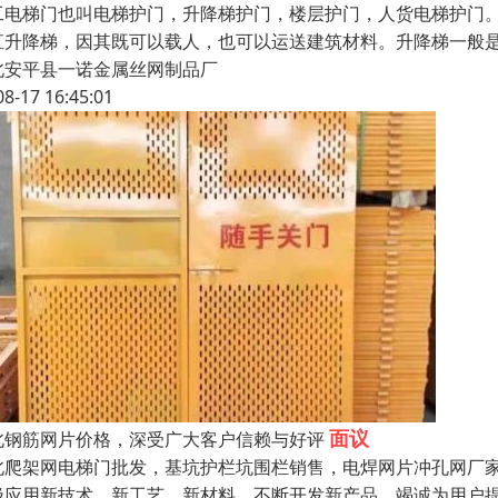
工电梯门也叫电梯护门，升降梯护门，楼层护门，人货电梯护门。
直升降梯，因其既可以载人，也可以运送建筑材料。升降梯一般
北安平县一诺金属丝网制品厂
08-17 16:45:01
面议
北钢筋网片价格，深受广大客户信赖与好评
北爬架网电梯门批发，基坑护栏坑围栏销售，电焊网片冲孔网厂家
极应用新技术、新工艺、新材料，不断开发新产品，竭诚为用户