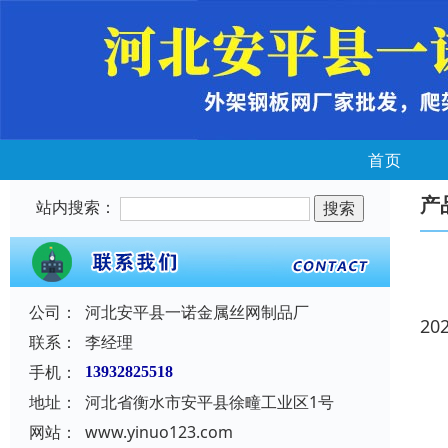
首页
产
站内搜索：
公司：
河北安平县一诺金属丝网制品厂
20
联系：
李经理
手机：
13932825518
地址：
河北省衡水市安平县徐疃工业区1号
网站：
www.yinuo123.com