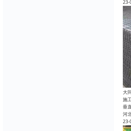
23-
大
施
垂
河
23-