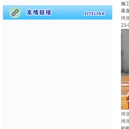
施
垂
河
23-
河
河
积