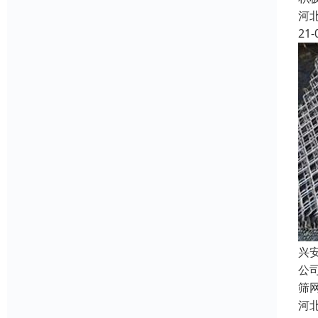
河
21-
兴
公
筛
河