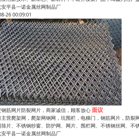
北安平县一诺金属丝网制品厂
08-26 00:09:01
面议
安钢筋网片防裂网片，商家诚信，顾客放心
司主营爬架网，爬架网钢网，坑围栏，电梯门，钢筋网片，防裂网
网筛片、不锈钢纱窗、防护网、网片、围栏网、不锈钢丝网、不
北安平县一诺金属丝网制品厂