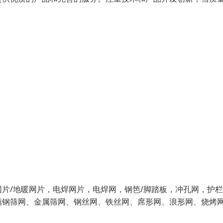
片/地暖网片，电焊网片，电焊网，钢笆/脚踏板，冲孔网，护
锈钢筛网、金属筛网、钢丝网、铁丝网、席形网、浪形网、烧烤