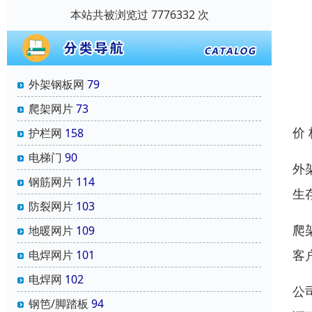
本站共被浏览过 7776332 次
外架钢板网
79
爬架网片
73
价
护栏网
158
电梯门
90
外
钢筋网片
114
生
防裂网片
103
爬
地暖网片
109
客
电焊网片
101
电焊网
102
公
钢笆/脚踏板
94