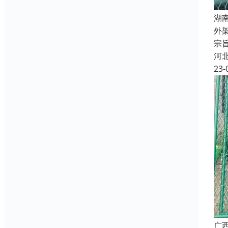
湖
外
宗
河
23-
广