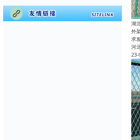
湖
外
求
河
23-