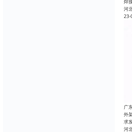
焊
河
23-
广
外
求
河