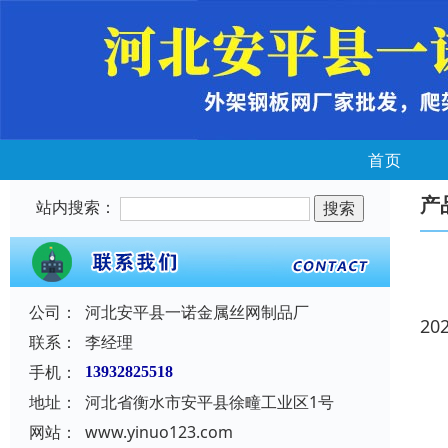
首页
产
站内搜索：
公司：
河北安平县一诺金属丝网制品厂
20
联系：
李经理
手机：
13932825518
地址：
河北省衡水市安平县徐疃工业区1号
网站：
www.yinuo123.com