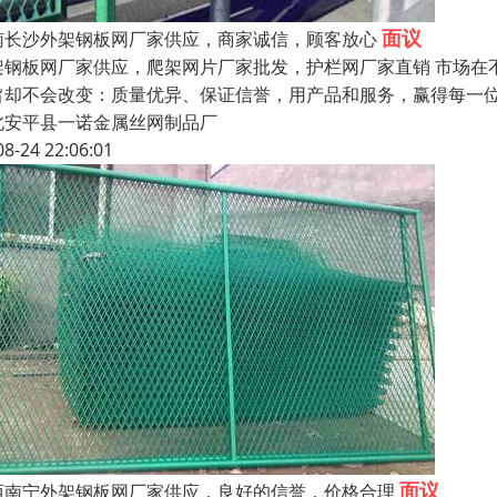
面议
南长沙外架钢板网厂家供应，商家诚信，顾客放心
架钢板网厂家供应，爬架网片厂家批发，护栏网厂家直销 市场在
旨却不会改变：质量优异、保证信誉，用产品和服务，赢得每一
北安平县一诺金属丝网制品厂
08-24 22:06:01
面议
西南宁外架钢板网厂家供应，良好的信誉，价格合理