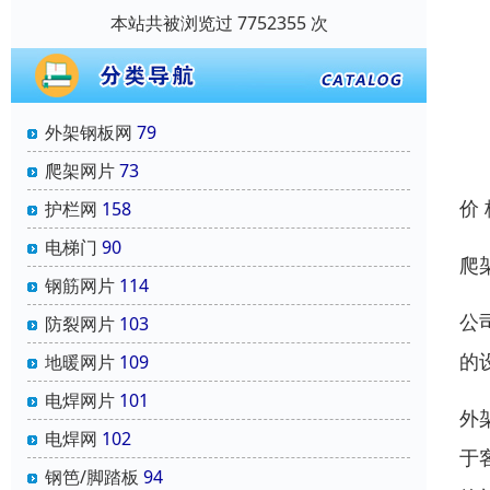
本站共被浏览过 7752355 次
外架钢板网
79
爬架网片
73
价
护栏网
158
电梯门
90
爬
钢筋网片
114
公
防裂网片
103
的
地暖网片
109
电焊网片
101
外
电焊网
102
于
钢笆/脚踏板
94