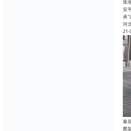
珠
安
承
河
21-
秦
爬