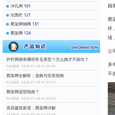
顾
冲孔网
101
坑围栏
121
爬
爬架网钢网
131
怀
爬架网
124
绩
公
‌护栏网‌都有哪些常见类型？怎么挑才不踩坑？
多
546阅读 2026-07-30 01:35:30
不
爬架网全解析：选购与安装指南
552阅读 2026-07-30 01:33:37
爬架网选型指南？
567阅读 2026-07-30 01:32:59
高层建筑新宠：爬架网详解
553阅读 2026-07-30 01:32:04