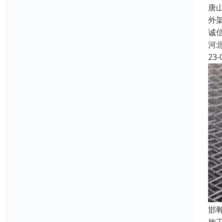
唐
外
诚
河
23-
邯