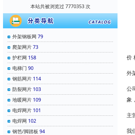
本站共被浏览过 7770353 次
外架钢板网
79
爬架网片
73
价
护栏网
158
电梯门
90
外
钢筋网片
114
公
防裂网片
103
象
地暖网片
109
电焊网片
101
主
电焊网
102
我
钢笆/脚踏板
94