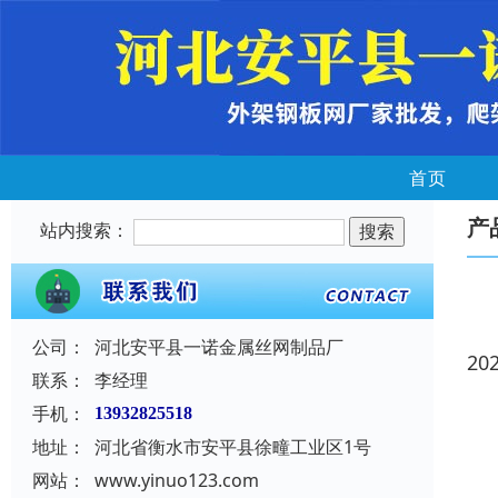
首页
产
站内搜索：
公司：
河北安平县一诺金属丝网制品厂
20
联系：
李经理
手机：
13932825518
地址：
河北省衡水市安平县徐疃工业区1号
网站：
www.yinuo123.com