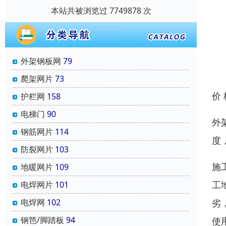
本站共被浏览过 7749878 次
外架钢板网
79
爬架网片
73
价
护栏网
158
电梯门
90
外
钢筋网片
114
度
防裂网片
103
施
地暖网片
109
工
电焊网片
101
劣
电焊网
102
钢笆/脚踏板
94
使