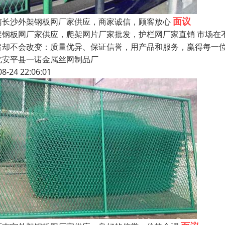
面议
南长沙外架钢板网厂家供应，商家诚信，顾客放心
架钢板网厂家供应，爬架网片厂家批发，护栏网厂家直销 市场在
旨却不会改变：质量优异、保证信誉，用产品和服务，赢得每一
北安平县一诺金属丝网制品厂
08-24 22:06:01