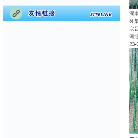
湖
外
宗
河
23-