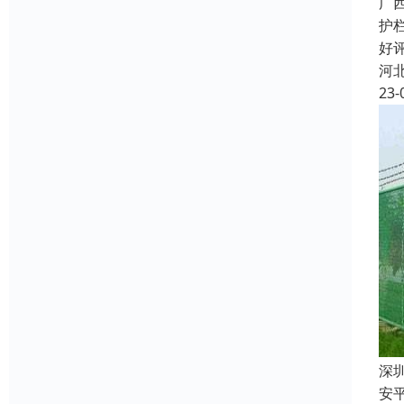
广
护
好
河
23-
深
安