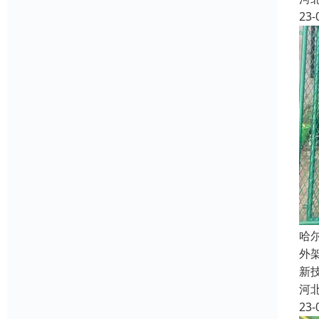
23-
哈
外
新
河
23-