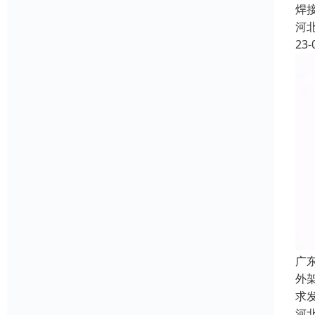
焊
河
23-
广
外
求
河