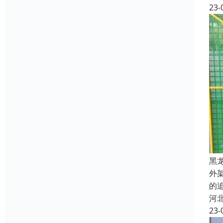
23-
黑
外
的
河
23-