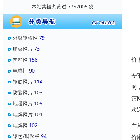
本站共被浏览过 7752005 次
外架钢板网
79
爬架网片
73
价
护栏网
158
电梯门
90
安
钢筋网片
114
网
防裂网片
103
筛
地暖网片
109
欢
电焊网片
101
主
电焊网
102
钢笆/脚踏板
94
价