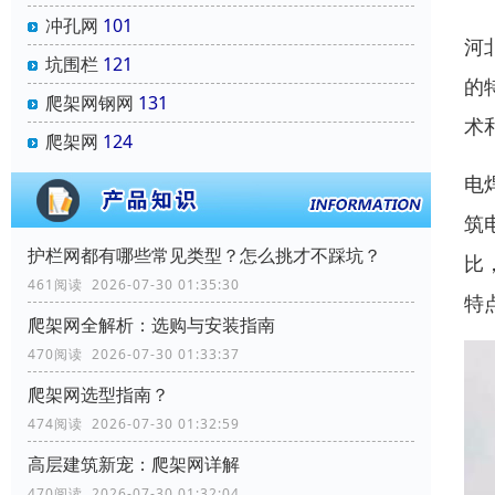
冲孔网
101
河
坑围栏
121
的
爬架网钢网
131
术
爬架网
124
电
筑
‌护栏网‌都有哪些常见类型？怎么挑才不踩坑？
比
461阅读 2026-07-30 01:35:30
特
爬架网全解析：选购与安装指南
470阅读 2026-07-30 01:33:37
爬架网选型指南？
474阅读 2026-07-30 01:32:59
高层建筑新宠：爬架网详解
470阅读 2026-07-30 01:32:04