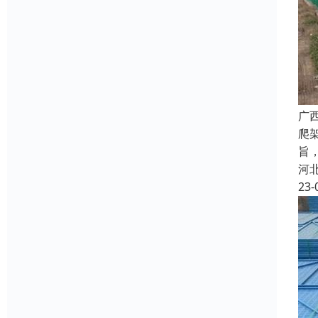
广
爬
旨
河
23-